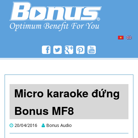
SKIP
TO
CONTENT
Micro karaoke đứng
Bonus MF8
20/04/2016
Bonus Audio