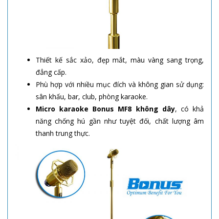
Thiết kế sắc xảo, đẹp mắt, màu vàng sang trọng,
đẳng cấp.
Phù hợp với nhiều mục đích và không gian sử dụng:
sân khấu, bar, club, phòng karaoke.
Micro karaoke
Bonus MF8 không dây
, có khả
năng chống hú gần như tuyệt đối, chất lượng âm
thanh trung thực.