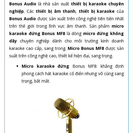
Bonus Audio
là nhà sản xuất
thiết bị karaoke chuyên
nghiệp
. Các
thiết bị âm thanh
,
thiết bị karaoke
của
Bonus Audio
được sản xuất trên công nghệ tiên tiến nhất
trên thế giới trong lĩnh vực âm thanh. Sản phẩm
micro
karaoke đứng Bonus MF8
là dòng
micro đứng
không
dây
chuyên nghiệp dành cho môi trường kinh doanh
karaoke cao cấp, sang trong.
Micro Bonus MF8
được sản
suất trên công nghệ cao, thiết kế hiện đại, sang trọng.
Micro karaoke đứng
Bonus MF8: khẳng định
phong cách hát karaoke cổ điển nhưng vô cùng sang
trọng, bắt mắt.