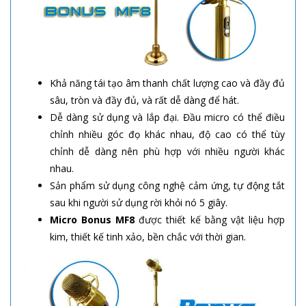
Khả năng tái tạo âm thanh chất lượng cao và đầy đủ
sâu, tròn và đầy đủ, và rất dễ dàng để hát.
Dễ dàng sử dụng và lắp đại. Đầu micro có thể điều
chỉnh nhiều góc đọ khác nhau, độ cao có thể tùy
chỉnh dễ dàng nên phù hợp với nhiều người khác
nhau.
Sản phẩm sử dụng công nghệ cảm ứng, tự động tắt
sau khi người sử dụng rời khỏi nó 5 giây.
Micro Bonus MF8
được thiết kế bằng vật liệu hợp
kim, thiết kế tinh xảo, bền chắc với thời gian.