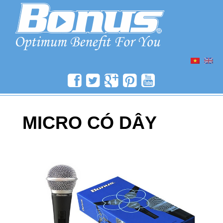
SKIP
TO
MICRO CÓ DÂY
CONTENT