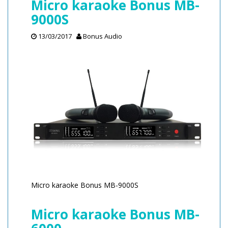
Micro karaoke Bonus MB-
9000S
13/03/2017
Bonus Audio
Micro karaoke Bonus MB-9000S
Micro karaoke Bonus MB-