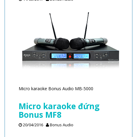
Micro karaoke Bonus Audio MB-5000
Micro karaoke đứng
Bonus MF8
20/04/2016
Bonus Audio