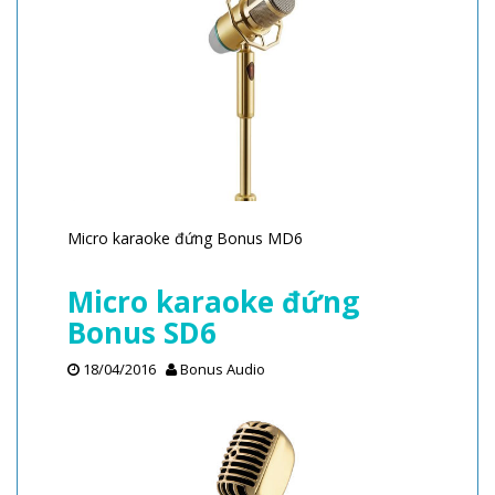
Micro karaoke đứng Bonus MD6
Micro karaoke đứng
Bonus SD6
18/04/2016
Bonus Audio