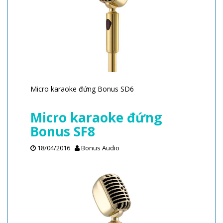
Micro karaoke đứng Bonus SD6
Micro karaoke đứng
Bonus SF8
18/04/2016
Bonus Audio