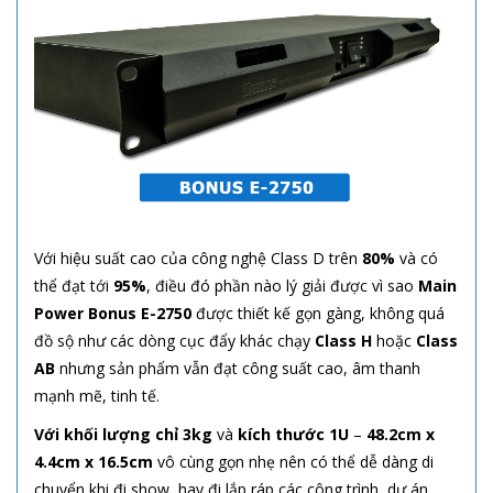
Với hiệu suất cao của công nghệ Class D trên
80%
và có
thể đạt tới
95%
, điều đó phần nào lý giải được vì sao
Main
Power Bonus E-2750
được thiết kế gọn gàng, không quá
đồ sộ như các dòng cục đẩy khác chạy
Class H
hoặc
Class
AB
nhưng sản phẩm vẫn đạt công suất cao, âm thanh
mạnh mẽ, tinh tế.
Với khối lượng chỉ 3kg
và
kích thước 1U
–
48.2cm x
4.4cm x 16.5cm
vô cùng gọn nhẹ nên có thể dễ dàng di
chuyển khi đi show, hay đi lắp ráp các công trình, dự án.