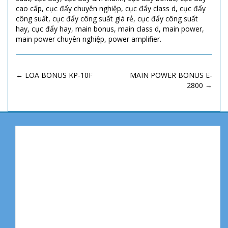
cao cấp
,
cục đẩy chuyên nghiệp
,
cục đẩy class d
,
cục đẩy
công suất
,
cục đẩy công suất giá rẻ
,
cục đẩy công suất
hay
,
cục đẩy hay
,
main bonus
,
main class d
,
main power
,
main power chuyên nghiệp
,
power amplifier
.
POST
←
LOA BONUS KP-10F
MAIN POWER BONUS E-
2800
→
NAVIGATION