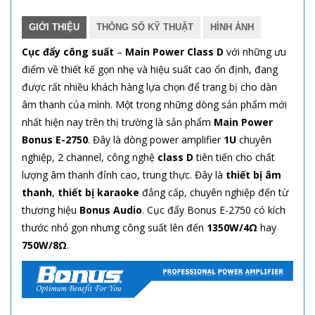
GIỚI THIỆU
THÔNG SỐ KỸ THUẬT
HÌNH ẢNH
Cục đẩy công suất
–
Main Power Class D
với những ưu
điểm về thiết kế gọn nhẹ và hiệu suất cao ổn định, đang
được rất nhiều khách hàng lựa chọn để trang bị cho dàn
âm thanh của mình. Một trong những dòng sản phẩm mới
nhất hiện nay trên thị trường là sản phẩm
Main Power
Bonus E-2750
. Đây là dòng power amplifier
1U
chuyên
nghiệp, 2 channel, công nghệ
class D
tiên tiến cho chất
lượng âm thanh đỉnh cao, trung thực. Đây là
thiết bị âm
thanh
,
thiết bị karaoke
đẳng cấp, chuyên nghiệp đến từ
thương hiệu
Bonus Audio
. Cục đẩy Bonus E-2750 có kích
thước nhỏ gọn nhưng công suất lên đến
1350W/4Ω
hay
750W/8Ω
.