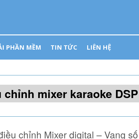
ẢI PHẦN MỀM
TIN TỨC
LIÊN HỆ
 chỉnh mixer karaoke DSP
ều chỉnh Mixer digital – Vang số