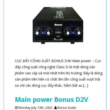
CỤC ĐẨY CÔNG SUẤT BONUS D4V Main power – Cục
đẩy công suất công nghệ Class D là một dòng sản
phẩm cao cấp và mới nhất trên thị trường. Đây là dòng
sản phẩm tiên tiến có chất âm lẫn công suất vượt trội
so với các dòng cục đẩy khác. Nắm bắt xu […]
Main power Bonus D2V
Monday July 13th, 2020
Bonus Audio