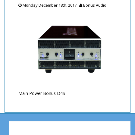
Monday December 18th, 2017
Bonus Audio
Main Power Bonus D4S