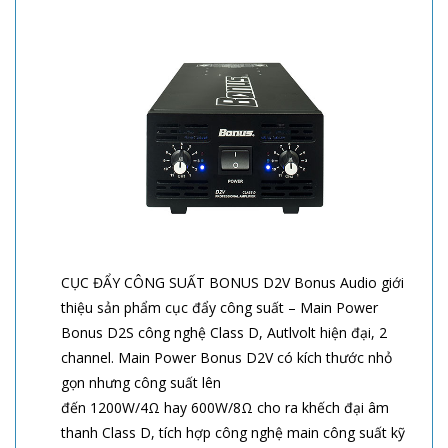
CỤC ĐẨY CÔNG SUẤT BONUS D2V Bonus Audio giới
thiệu sản phẩm cục đẩy công suất – Main Power
Bonus D2S công nghệ Class D, Autlvolt hiện đại, 2
channel. Main Power Bonus D2V có kích thước nhỏ
gọn nhưng công suất lên
đến 1200W/4Ω hay 600W/8Ω cho ra khếch đại âm
thanh Class D, tích hợp công nghệ main công suất kỹ