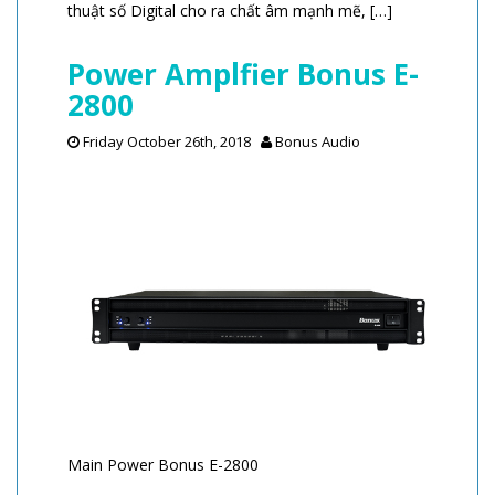
thuật số Digital cho ra chất âm mạnh mẽ, […]
Power Amplfier Bonus E-
2800
Friday October 26th, 2018
Bonus Audio
Main Power Bonus E-2800