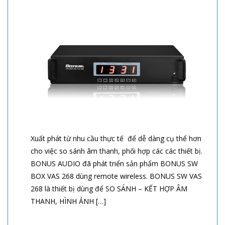
Xuất phát từ nhu cầu thực tế để dễ dàng cụ thể hơn
cho việc so sánh âm thanh, phối hợp các các thiết bị.
BONUS AUDIO đã phát triển sản phẩm BONUS SW
BOX VAS 268 dùng remote wireless. BONUS SW VAS
268 là thiết bị dùng để SO SÁNH – KẾT HỢP ÂM
THANH, HÌNH ẢNH […]