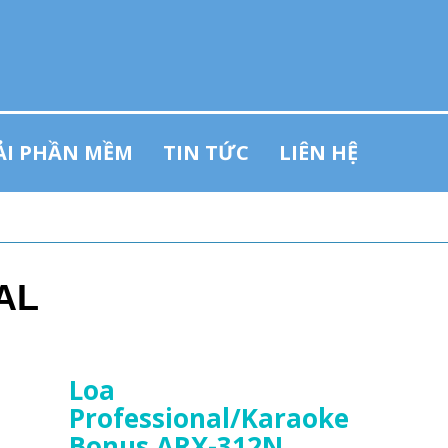
ẢI PHẦN MỀM
TIN TỨC
LIÊN HỆ
AL
Loa
Professional/Karaoke
Bonus ARX-312N