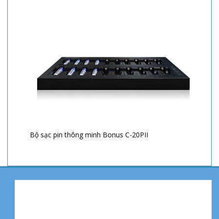
Bộ sạc pin thông minh Bonus C-20PII