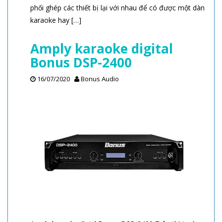
phối ghép các thiết bị lại với nhau để có được một dàn
karaoke hay […]
Amply karaoke digital
Bonus DSP-2400
16/07/2020
Bonus Audio