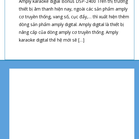
Amply karaoke digial Bonus DSP-2400 Trên thị trường
thiết bị âm thanh hiện nay, ngoài các sản phẩm amply
cơ truyền thống, vang số, cục đẩy,… thì xuất hiện thêm
dòng sản phẩm amply digital. Amply digital là thiết bị
nâng cấp của dòng amply cơ truyền thống. Amply
karaoke digital thế hệ mới sẽ […]